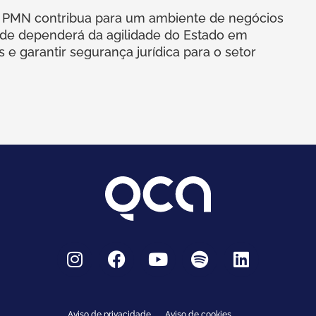
a PMN contribua para um ambiente de negócios
dade dependerá da agilidade do Estado em
e garantir segurança jurídica para o setor
I
F
Y
S
L
n
a
o
p
i
s
c
u
o
n
t
e
t
t
k
Aviso de privacidade
Aviso de cookies