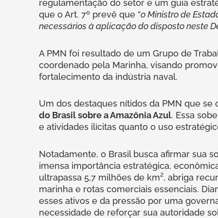
regulamentação do setor e um guia estraté
que o Art. 7º prevê que “
o Ministro de Esta
necessários à aplicação do disposto neste D
A PMN foi resultado de um Grupo de Trabalh
coordenado pela Marinha, visando promover
fortalecimento da indústria naval.
Um dos destaques nítidos da PMN que se o
do Brasil sobre a Amazônia Azul
. Essa sob
e atividades ilícitas quanto o uso estratég
Notadamente, o Brasil busca afirmar sua s
imensa importância estratégica, econômica
ultrapassa 5,7 milhões de km², abriga recu
marinha e rotas comerciais essenciais. Dia
esses ativos e da pressão por uma governa
necessidade de reforçar sua autoridade so