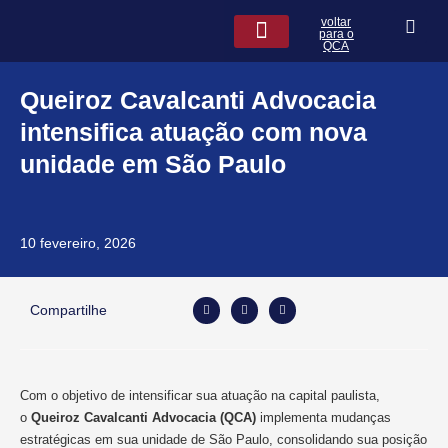
Ir
voltar
para
para o
QCA
o
conteúdo
QCA na Mídia
Leis de seguros
Queiroz Cavalcanti Advocacia
intensifica atuação com nova
unidade em São Paulo
10 fevereiro, 2026
Compartilhe
Com o objetivo de intensificar sua atuação na capital paulista,
o
Queiroz Cavalcanti Advocacia
(QCA)
implementa mudanças
estratégicas em sua unidade de São Paulo, consolidando sua posição