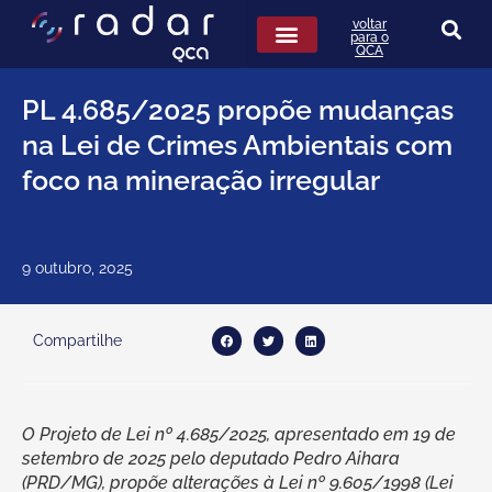
Ir
voltar
para
para o
QCA
o
conteúdo
QCA na Mídia
Leis de seguros
PL 4.685/2025 propõe mudanças
na Lei de Crimes Ambientais com
foco na mineração irregular
9 outubro, 2025
Compartilhe
O Projeto de Lei nº 4.685/2025, apresentado em 19 de
setembro de 2025 pelo deputado Pedro Aihara
(PRD/MG), propõe alterações à Lei nº 9.605/1998 (Lei