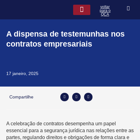
Ir
voltar
para
para o
QCA
o
conteúdo
QCA na Mídia
Leis de seguros
A dispensa de testemunhas nos
contratos empresariais
17 janeiro, 2025
Compartilhe
A celebração de contratos desempenha um papel
essencial para a segurança jurídica nas relações entre as
partes, regulando direitos e obrigações de forma clara e