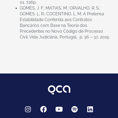
01. 726p.
GOMES, J. F.; MATIAS, M.; ORVALHO, R. S.;
GOMES, L. R.; COCENTINO, L. M. A Pretensa
Estabilidade Conferida aos Contratos
Bancários com Base na Teoria dos
Precedentes no Novo Código de Processo
Civil. Vida Judiciária, Portugal, p. 36 – 37, 2015.
I
F
Y
S
L
n
a
o
p
i