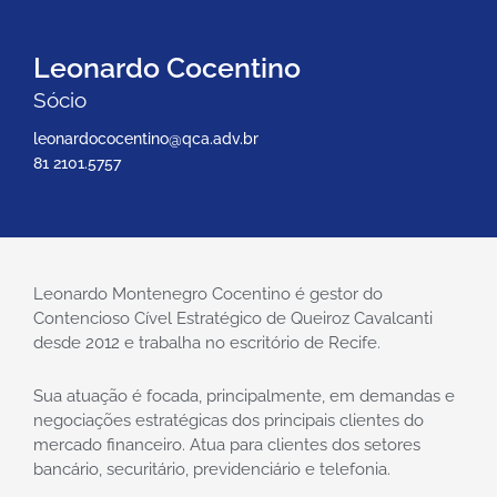
Leonardo Cocentino
Sócio
leonardococentino@qca.adv.br
81 2101.5757
Leonardo Montenegro Cocentino é gestor do
Contencioso Cível Estratégico de Queiroz Cavalcanti
desde 2012 e trabalha no escritório de Recife.
Sua atuação é focada, principalmente, em demandas e
negociações estratégicas dos principais clientes do
mercado financeiro. Atua para clientes dos setores
bancário, securitário, previdenciário e telefonia.