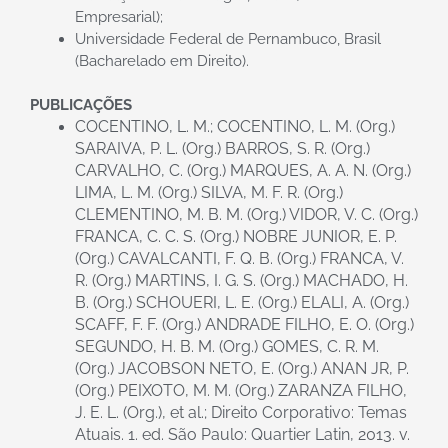
Empresarial);
Universidade Federal de Pernambuco, Brasil
(Bacharelado em Direito).
PUBLICAÇÕES
COCENTINO, L. M.; COCENTINO, L. M. (Org.)
SARAIVA, P. L. (Org.) BARROS, S. R. (Org.)
CARVALHO, C. (Org.) MARQUES, A. A. N. (Org.)
LIMA, L. M. (Org.) SILVA, M. F. R. (Org.)
CLEMENTINO, M. B. M. (Org.) VIDOR, V. C. (Org.)
FRANCA, C. C. S. (Org.) NOBRE JUNIOR, E. P.
(Org.) CAVALCANTI, F. Q. B. (Org.) FRANCA, V.
R. (Org.) MARTINS, I. G. S. (Org.) MACHADO, H.
B. (Org.) SCHOUERI, L. E. (Org.) ELALI, A. (Org.)
SCAFF, F. F. (Org.) ANDRADE FILHO, E. O. (Org.)
SEGUNDO, H. B. M. (Org.) GOMES, C. R. M.
(Org.) JACOBSON NETO, E. (Org.) ANAN JR, P.
(Org.) PEIXOTO, M. M. (Org.) ZARANZA FILHO,
J. E. L. (Org.), et al.; Direito Corporativo: Temas
Atuais. 1. ed. São Paulo: Quartier Latin, 2013. v.