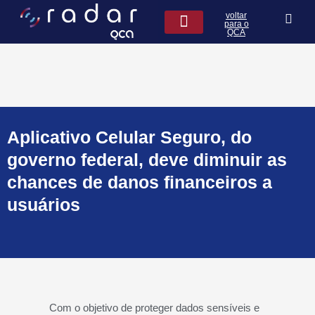
Ir
voltar
para
para o
QCA
o
conteúdo
QCA na Mídia
Leis de seguros
Aplicativo Celular Seguro, do
governo federal, deve diminuir as
chances de danos financeiros a
usuários
Com o objetivo de proteger dados sensíveis e