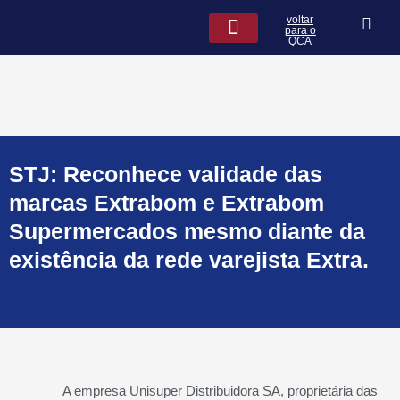
Ir
voltar
para
para o
QCA
o
conteúdo
QCA na Mídia
Leis de seguros
STJ: Reconhece validade das
marcas Extrabom e Extrabom
Supermercados mesmo diante da
existência da rede varejista Extra.
A empresa Unisuper Distribuidora SA, proprietária das